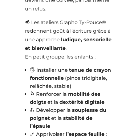
devient une corvée, parfois même
un refus.
🌟 Les ateliers Grapho Ty-Pouce®
redonnent goût à l’écriture grâce à
une approche
ludique, sensorielle
et bienveillante
.
En petit groupe, les enfants :
🖐️ Installer une
tenue de crayon
fonctionnelle
(pince tridigitale,
relâchée, stable)
🌀 Renforcer la
mobilité des
doigts
et la
dextérité digitale
💪 Développer la
souplesse du
poignet
et la
stabilité de
l’épaule
📏 Apprivoiser
l’espace feuille
: