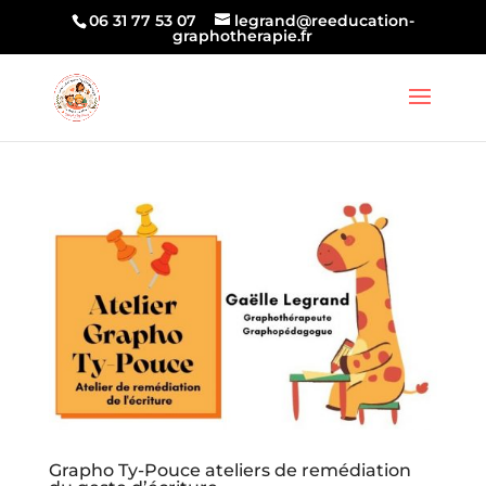
06 31 77 53 07
legrand@reeducation-
graphotherapie.fr
Grapho Ty-Pouce ateliers de remédiation