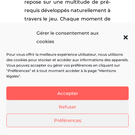
repose sur une multitude de pré-
requis développés naturellement à
travers le jeu. Chaque moment de
jeu partagé est une occasion
Gérer le consentement aux
d’apprendre et de progresser en
cookies
douceur.
Alors, n’hésitez pas : encouragez
Pour vous offrir la meilleure expérience utilisateur, nous utilisons
des cookies pour stocker et accéder aux informations des appareils.
votre enfant à manipuler, empiler,
Vous pouvez accepter ou gérer vos préférences en cliquant sur
aligner, encastrer… Chaque geste
"Préférences" et à tout moment accéder à la page "Mentions
légales".
effectué dans un contexte ludique
contribue à l’amener vers une
Accepter
écriture plus fluide et confortable !
Refuser
Préférences