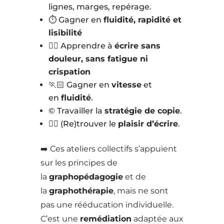
lignes, marges, repérage.
⏱️ Gagner en
fluidité, rapidité et
lisibilité
🧘‍♀️ Apprendre à
écrire sans
douleur, sans fatigue ni
crispation
🏃🏻‍ Gagner en
vitesse
et
en
fluidité
.
© Travailler la
stratégie de copie
.
✍🏻 (Re)trouver le
plaisir d’écrire
.
➡️ Ces ateliers collectifs s’appuient
sur les principes de
la
graphopédagogie
et de
la
graphothérapie
, mais ne sont
pas une rééducation individuelle.
C’est une
remédiation
adaptée aux