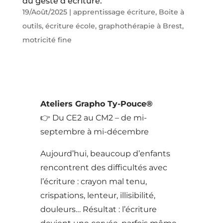
du geste d’écriture.
19/Août/2025
|
apprentissage écriture
,
Boite à
outils
,
écriture école
,
graphothérapie à Brest
,
motricité fine
Ateliers Grapho Ty-Pouce®
👉 Du CE2 au CM2 – de mi-
septembre à mi-décembre
Aujourd’hui, beaucoup d’enfants
rencontrent des difficultés avec
l’écriture : crayon mal tenu,
crispations, lenteur, illisibilité,
douleurs… Résultat : l’écriture