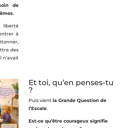
soin de
mêmes
.
liberté
entrer à
étonner,
ettre des
 n’avait
Et toi, qu’en penses-tu
?
Puis vient
la Grande Question de
l’Escale
.
Est-ce qu’être courageux signifie