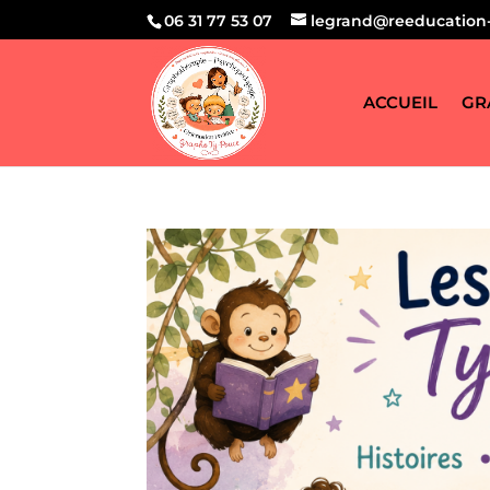
06 31 77 53 07
legrand@reeducation-
ACCUEIL
GR