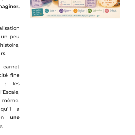
maginer,
isation
r un peu
histoire,
rs
.
 carnet
cité fine
e : les
’Escale,
a même.
qu’il a
 en
une
e
.