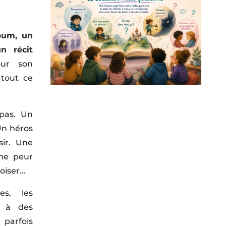
bum, un
n récit
ur son
 tout ce
pas. Un
 Un héros
ir. Une
Une peur
voiser…
es, les
r à des
t parfois