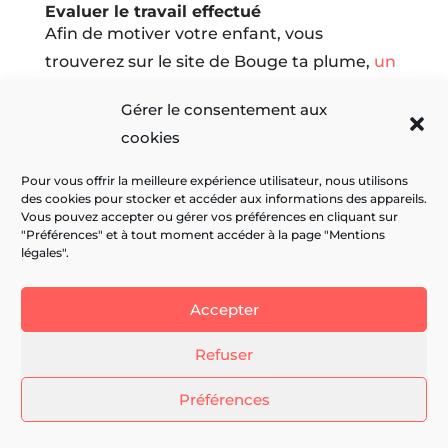
Evaluer le travail effectué
Afin de motiver votre enfant, vous
trouverez sur le site de Bouge ta plume,
un
tableau de suivi
que vous pourrez remplir
Gérer le consentement aux
quotidiennement avec lui à la fin de chaque
cookies
séance. La séance à la maison s’est bien
déroulée, l’enfant a été à l’écoute et
Pour vous offrir la meilleure expérience utilisateur, nous utilisons
des cookies pour stocker et accéder aux informations des appareils.
efficace ? Dessinez un smiley jaune ! La
Vous pouvez accepter ou gérer vos préférences en cliquant sur
séance n’a pas été simple, par moment
"Préférences" et à tout moment accéder à la page "Mentions
légales".
l’enfant a été découragé et grognon ?
Dessinez un smiley orange… La séance a été
Accepter
difficile, l’enfant n’a pas voulu faire les jeux
de rituel et c’était la guerre ? Quel
Refuser
dommage… Dessinez un smiley rouge.
Demain sera un jour meilleur ! L’enfant est
Préférences
allé vous chercher pour faire la rééducation