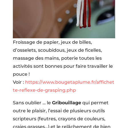
Froissage de papier, jeux de billes,
d’osselets, scoubidous, jeux de ficelles,
massage des mains, poterie toutes les
activités sont bonnes pour faire travailler le
pouce !
Voir :
https://www.bougetaplume.fr/affichet
te-reflexe-de-grasping.php
Sans oublier … le
Gribouillage
qui permet
outre le plaisir, l’essai de plusieurs outils
scripteurs (feutres, crayons de couleurs,
craies grasses…) et le relâchement de bien