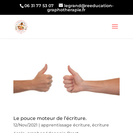
06 31 77 53 07
legrand@reeducation-
graphotherapie.fr
Le pouce moteur de l’écriture.
12/Nov/2021
|
apprentissage écriture
,
écriture