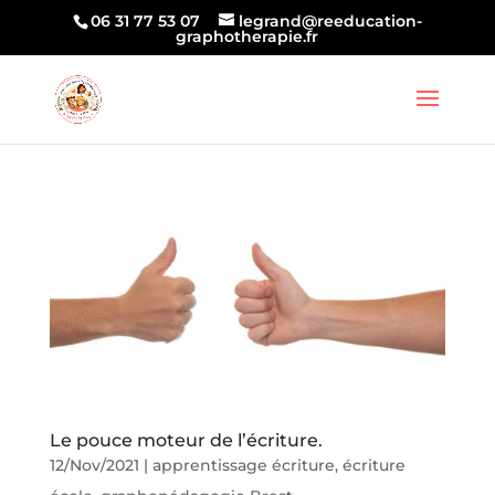
06 31 77 53 07
legrand@reeducation-
graphotherapie.fr
Le pouce moteur de l’écriture.
12/Nov/2021
|
apprentissage écriture
,
écriture