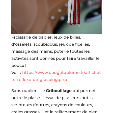
Froissage de papier, jeux de billes,
d’osselets, scoubidous, jeux de ficelles,
massage des mains, poterie toutes les
activités sont bonnes pour faire travailler le
pouce !
Voir :
https://www.bougetaplume.fr/affichet
te-reflexe-de-grasping.php
Sans oublier … le
Gribouillage
qui permet
outre le plaisir, l’essai de plusieurs outils
scripteurs (feutres, crayons de couleurs,
craies grasses…) et le relâchement de bien