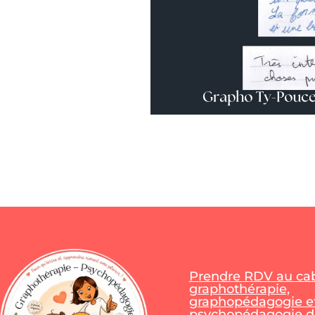
Prendre RDV au cab
graphothérapie,
graphopédagogie e
psychopédagogie de