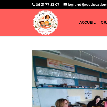
06 31 77 53 07
legrand@reeducation-
ACCUEIL
GR