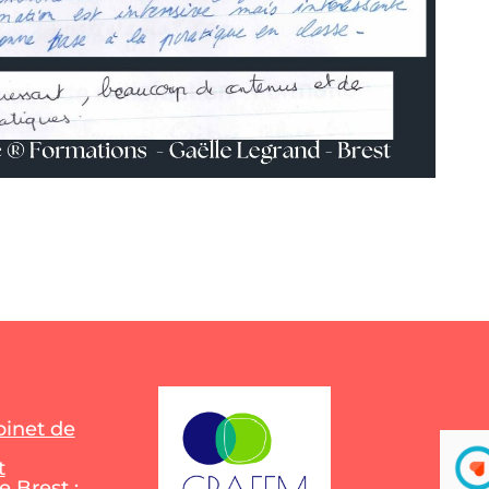
inet de
t
 Brest :