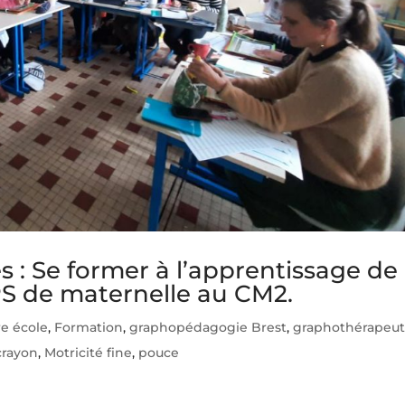
 : Se former à l’apprentissage de
 PS de maternelle au CM2.
re école
,
Formation
,
graphopédagogie Brest
,
graphothérapeut
crayon
,
Motricité fine
,
pouce