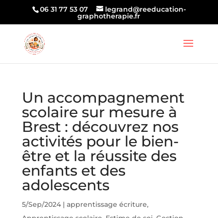
06 31 77 53 07
legrand@reeducation-
graphotherapie.fr
Un accompagnement
scolaire sur mesure à
Brest : découvrez nos
activités pour le bien-
être et la réussite des
enfants et des
adolescents
5/Sep/2024
|
apprentissage écriture
,