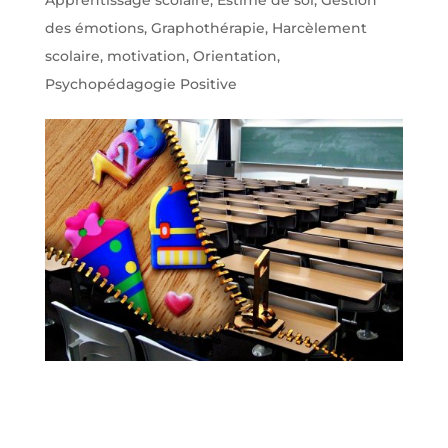
Apprentissage scolaire
,
Estime de soi
,
Gestion
des émotions
,
Graphothérapie
,
Harcèlement
scolaire
,
motivation
,
Orientation
,
Psychopédagogie Positive