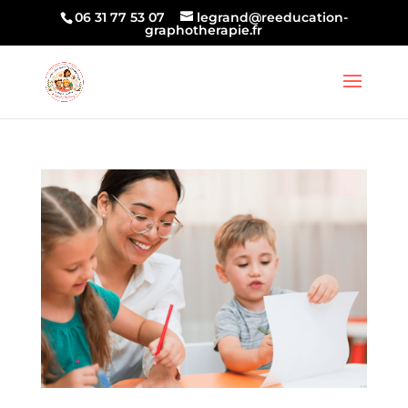
06 31 77 53 07
legrand@reeducation-
graphotherapie.fr