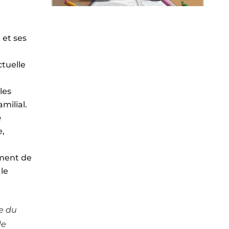
 et ses
tuelle
les
milial.
e
e,
ement de
le
e du
de