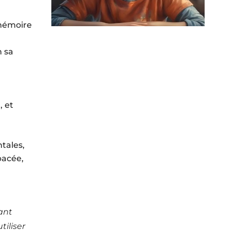
mémoire
n sa
n
, et
tales,
pacée,
ant
tiliser