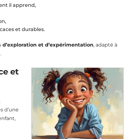
t il apprend,
on,
icaces et durables.
 d’exploration et d’expérimentation
, adapté à
.
ce et
t
es d’une
enfant,