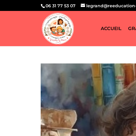
06 31 77 53 07
legrand@reeducation-
ACCUEIL
GR