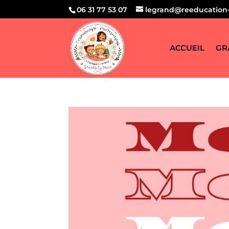
06 31 77 53 07
legrand@reeducation-
ACCUEIL
GR