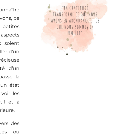
connaître
vons, ce
 petites
 aspects
s soient
ller d’un
précieuse
té d’un
asse la
d’un état
voir les
tif et à
rieure.
vers des
nces ou