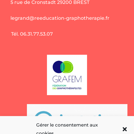
5 rue de Cronstadt 29200 BREST
legrand@reeducation-graphotherapie.fr
Tél. 06.31.77.53.07
Gérer le consentement aux
cookies