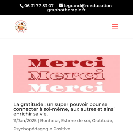
06 31 77 53 07
legrand@reeducation-
graphotherapie.fr
La gratitude : un super pouvoir pour se
connecter à soi-même, aux autres et ainsi
enrichir sa vie.
11/Jan/2025
|
Bonheur
,
Estime de soi
,
Gratitude
,
Psychopédagogie Positive