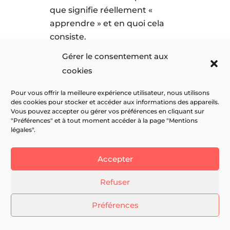
que signifie réellement «
apprendre » et en quoi cela
consiste.
Gérer le consentement aux
L’amener à découvrir sa manière
cookies
personnelle et unique
d’apprendre.
Pour vous offrir la meilleure expérience utilisateur, nous utilisons
L’accompagner pour qu’il puisse
des cookies pour stocker et accéder aux informations des appareils.
Vous pouvez accepter ou gérer vos préférences en cliquant sur
se voir, se sentir ou s’entendre
"Préférences" et à tout moment accéder à la page "Mentions
penser, et ainsi comprendre ses
légales".
propres évocations mentales.
Lui proposer de premières pistes
Accepter
concrètes et adaptées pour
Refuser
enrichir ses méthodes
d’apprentissage.
Préférences
–
« Apprendre à