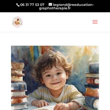
06 31 77 53 07
legrand@reeducation-
graphotherapie.fr