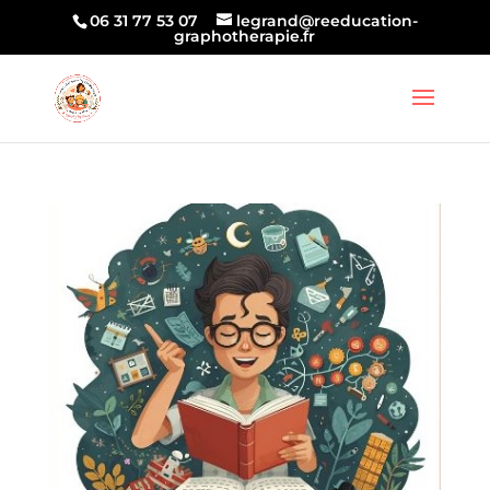
06 31 77 53 07
legrand@reeducation-
graphotherapie.fr