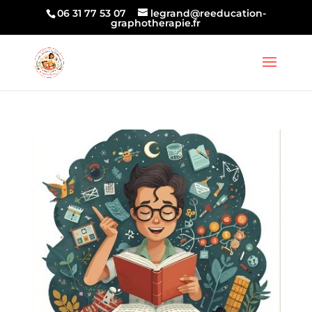
06 31 77 53 07
legrand@reeducation-
graphotherapie.fr