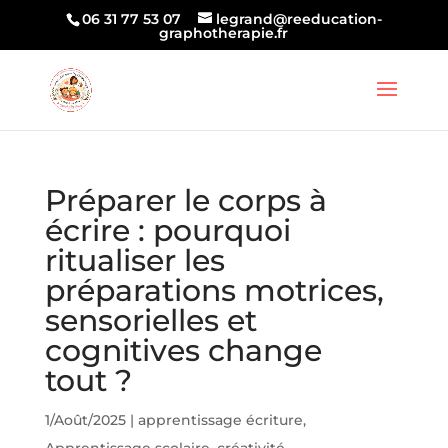
06 31 77 53 07
legrand@reeducation-
graphotherapie.fr
Préparer le corps à
écrire : pourquoi
ritualiser les
préparations motrices,
sensorielles et
cognitives change
tout ?
1/Août/2025
|
apprentissage écriture
,