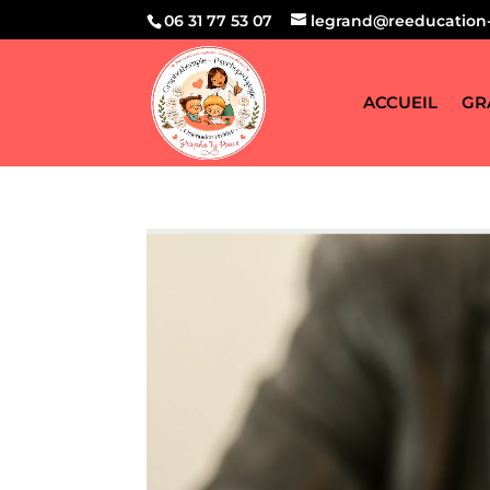
06 31 77 53 07
legrand@reeducation-
ACCUEIL
GR