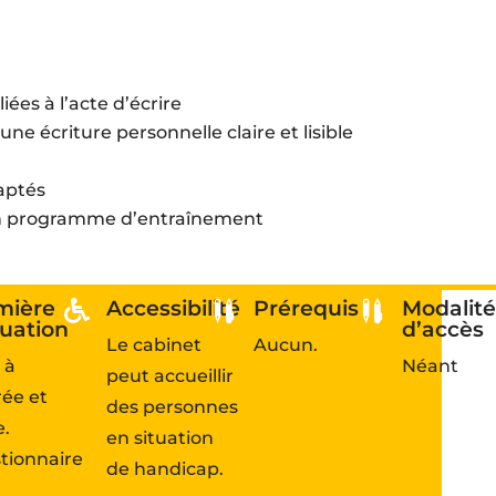
ées à l’acte d’écrire
une écriture personnelle claire et lisible
daptés
un programme d’entraînement
mière
Accessibilité
Prérequis
Modalité



luation
d’accès
Le cabinet
Aucun.
 à
Néant
peut accueillir
rée et
des personnes
e.
en situation
tionnaire
de handicap.