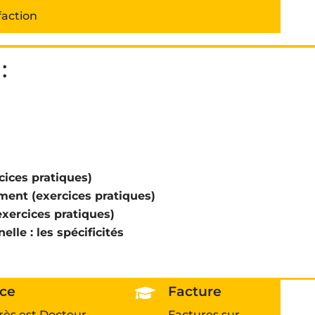
faction
:
cices pratiques)
ment (exercices pratiques)
exercices pratiques)
elle : les spécificités
ice
Facture

rès est Docteur-
Factures sur