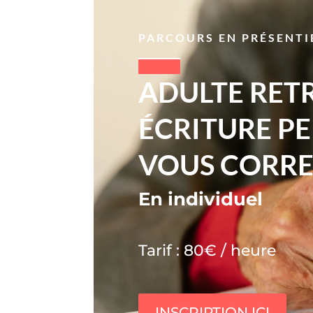
PARCOURS EN PRÉSENTI
ADULTE RET
ÉCRITURE P
VOUS CORR
En individuel
Tarif : 8
0€ / heure
INSCRIPTION ICI