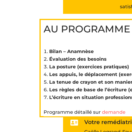
satis
AU PROGRAMME 
Bilan – Anamnèse
Évaluation des besoins
La posture (exercices pratiques)
Les appuis, le déplacement (exer
La tenue de crayon et son manie
Les règles de base de l’écriture (
L’écriture en situation professionn
Programme détaillé sur
demande
Votre remédiatr

Gaëlle Legrand-Fou