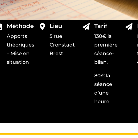
Méthode
Lieu
Tarif




Apports
5 rue
130€ la
théoriques
Cronstadt
première
– Mise en
Brest
séance-
situation
bilan.
80€ la
séance
d’une
heure