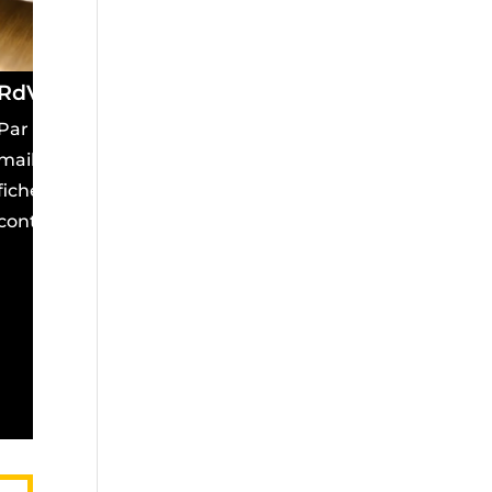
RdV
Par
mail ou
fiche
contact