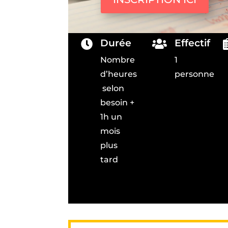
Durée
Effectif


Nombre
1
d’heures
personne
selon
besoin +
1h un
mois
plus
tard