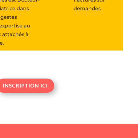
iatrice dans
demandes
 gestes
 expertise au
x attachés à
e.
INSCRIPTION ICI